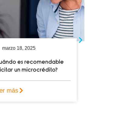
marzo 11, 2025
dable
Diferencias entre
to?
microcréditos y préstamos
tradicionales en Colombia
Leer más