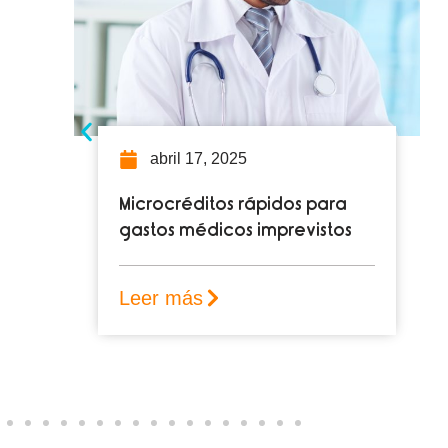
ril 17, 2025
abril 10, 20
créditos rápidos para
Desmintiendo 
s médicos imprevistos
verdad sobre 
microcréditos
 más
Leer más