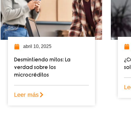
25
marzo 18, 2025
mitos: La
¿Cuándo es recomen
los
solicitar un microcrédi
Leer más