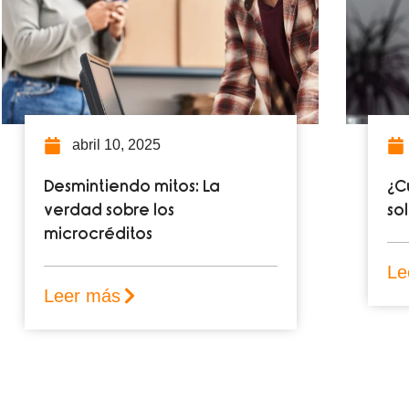
marzo 18, 2025
¿Cuándo es recomendable
D
solicitar un microcrédito?
m
t
Leer más
L