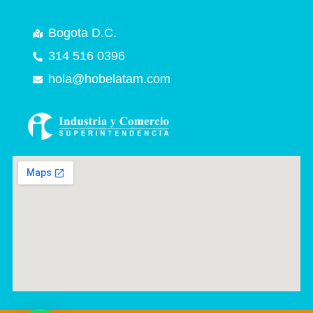
Bogota D.C.
314 516 0396
hola@hobelatam.com